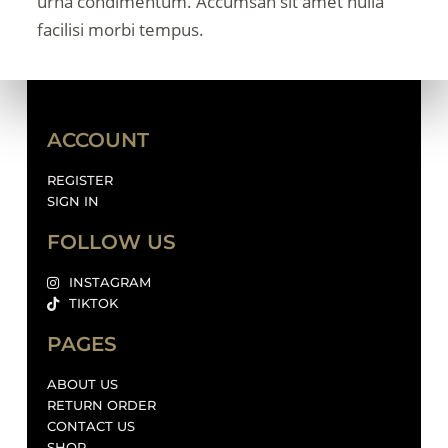
urna condimentum. Accumsan sit amet nulla
facilisi morbi tempus.
ACCOUNT
REGISTER
SIGN IN
FOLLOW US
INSTAGRAM
TIKTOK
PAGES
ABOUT US
RETURN ORDER
CONTACT US
SHOP